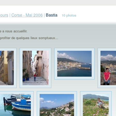
jours
|
Corse - Mai 2006
|
Bastia
10 photos
e a nous accueillir.
profiter de quelques lieux somptueux...